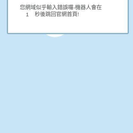
您網域似乎輸入錯誤囉-機器人會在
秒後跳回官網首頁!
1